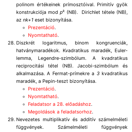
polinom értékeinek prímosztóival. Primitív gyök
k
konstrukciója mod
p
(NB). Dirichlet tétele (NB),
az
nk+1
eset bizonyítása.
Prezentáció
.
Nyomtatható
.
Diszkrét logaritmus, binom kongruenciák,
hatványmaradékok. Kvadratikus maradék, Euler-
lemma, Legendre-szimbólum. A kvadratikus
reciprocitási tétel (NB). Jacobi-szimbólum és
alkalmazása. A Fermat-prímekre a
3
kvadratikus
maradék, a Pepin-teszt bizonyítása.
Prezentáció
.
Nyomtatható
.
Feladatsor a 28. előadáshoz
.
Megoldások a feladatsorhoz
.
Nevezetes multiplikatív és additív számelméleti
függvények. Számelméleti függvények