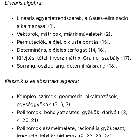
Lineáris algebra:
Lineáris egyenletrendszerek, a Gauss-elimináció
alkalmazásai (1).
Vektorok, mátrixok, mátrixműveletek (2).
Permutációk, előjel, ciklusfelbontás (15).
Determináns, előjeles térfogat (14, 16).
Kifejtési tétel, inverz mátrix, Cramer szabály (17).
Sorrang, oszloprang, determinánsrang (18).
Klasszikus és absztrakt algebra:
Komplex számok, geometriai alkalmazások,
egységgyökök (5, 6, 7).
Polinomok, behelyettesítés, gyökök, derivált (3,
4, 20, 21).
Polinomok számelmélete, racionális gyökteszt,
irreducibilitási kritériumok (9, 22, 23, 24).