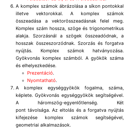
A komplex számok ábrázolása a síkon pontokkal
illetve vektorokkal. A komplex számok
összeadása a vektorösszeadásnak felel meg.
Komplex szám hossza, szöge és trigonometrikus
alakja. Szorzásnál a szögek összeadódnak, a
hosszak összeszorzódnak. Szorzás és forgatva
nyújtás. Komplex számok hatványozása.
Gyökvonás komplex számból. A gyökök száma
és elhelyezkedése.
Prezentáció
.
Nyomtatható
.
A komplex egységgyökök fogalma, száma,
képlete. Gyökvonás egységgyökök segítségével.
A háromszög-egyenlőtlenség. Két
pont távolsága. Az eltolás és a forgatva nyújtás
kifejezése komplex számok segítségével,
geometriai alkalmazások.