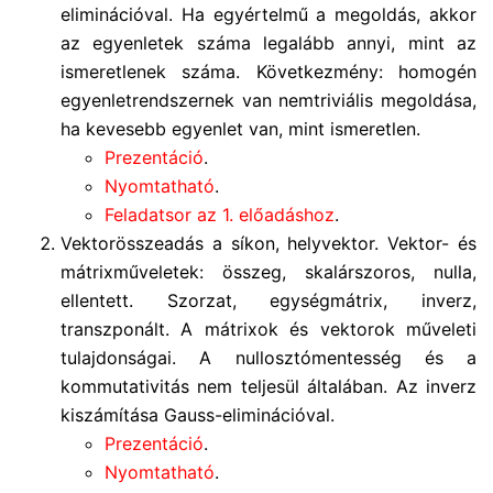
eliminációval. Ha egyértelmű a megoldás, akkor
az egyenletek száma legalább annyi, mint az
ismeretlenek száma. Következmény: homogén
egyenletrendszernek van nemtriviális megoldása,
ha kevesebb egyenlet van, mint ismeretlen.
Prezentáció
.
Nyomtatható
.
Feladatsor az 1. előadáshoz
.
Vektorösszeadás a síkon, helyvektor. Vektor- és
mátrixműveletek: összeg, skalárszoros, nulla,
ellentett. Szorzat, egységmátrix, inverz,
transzponált. A mátrixok és vektorok műveleti
tulajdonságai. A nullosztómentesség és a
kommutativitás nem teljesül általában. Az inverz
kiszámítása Gauss-eliminációval.
Prezentáció
.
Nyomtatható
.