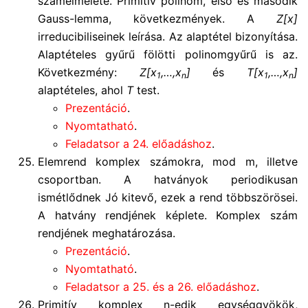
számelmélete. Primitív polinom, első és második
Gauss-lemma, következmények. A
Z[x]
irreducibiliseinek leírása. Az alaptétel bizonyítása.
Alaptételes gyűrű fölötti polinomgyűrű is az.
Következmény:
Z[x
,…,x
]
és
T[x
,…,x
]
1
n
1
n
alaptételes, ahol
T
test.
Prezentáció
.
Nyomtatható
.
Feladatsor a 24. előadáshoz
.
Elemrend komplex számokra, mod m, illetve
csoportban. A hatványok periodikusan
ismétlődnek Jó kitevő, ezek a rend többszörösei.
A hatvány rendjének képlete. Komplex szám
rendjének meghatározása.
Prezentáció
.
Nyomtatható
.
Feladatsor a 25. és a 26. előadáshoz
.
Primitív komplex n-edik egységgyökök,