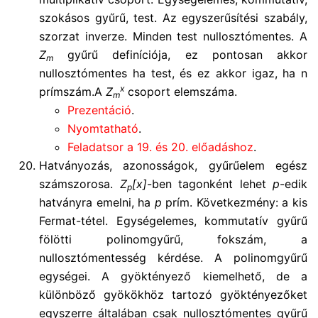
szokásos gyűrű, test. Az egyszerűsítési szabály,
szorzat inverze. Minden test nullosztómentes. A
Z
gyűrű definíciója, ez pontosan akkor
m
nullosztómentes ha test, és ez akkor igaz, ha n
x
prímszám.A
Z
csoport elemszáma.
m
Prezentáció
.
Nyomtatható
.
Feladatsor a 19. és 20. előadáshoz
.
Hatványozás, azonosságok, gyűrűelem egész
számszorosa.
Z
[x]
-ben tagonként lehet
p
-edik
p
hatványra emelni, ha
p
prím. Következmény: a kis
Fermat-tétel. Egységelemes, kommutatív gyűrű
fölötti polinomgyűrű, fokszám, a
nullosztómentesség kérdése. A polinomgyűrű
egységei. A gyöktényező kiemelhető, de a
különböző gyökökhöz tartozó gyöktényezőket
egyszerre általában csak nullosztómentes gyűrű