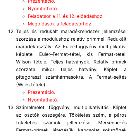
Prezentáció
.
Nyomtatható
.
Feladatsor a 11. és 12. előadáshoz
.
Megoldások a feladatsorhoz
.
Teljes és redukált maradékrendszer jellemzése,
szorzása a modulushoz relatív prímmel. Redukált
maradékosztály. Az Euler-függvény multiplikatív,
képlete. Euler–Fermat-tétel, kis Fermat-tétel.
Wilson tétele. Teljes hatványok. Relatív prímek
szorzata mikor teljes hatvány. Képlet a
pitagoraszi számhármasokra. A Fermat-sejtés
(Wiles tétele).
Prezentáció
.
Nyomtatható
.
Számelméleti függvény, multiplikativitás. Képlet
az osztók összegére. Tökéletes szám, a páros
tökéletes számok jellemzése. Mersenne-és
Fermat-prímek, létezésük, kapcsolat sokszögek