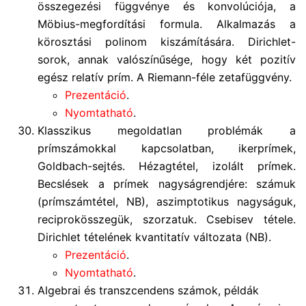
összegezési függvénye és konvolúciója, a
Möbius-megfordítási formula. Alkalmazás a
körosztási polinom kiszámítására. Dirichlet-
sorok, annak valószínűsége, hogy két pozitív
egész relatív prím. A Riemann-féle zetafüggvény.
Prezentáció
.
Nyomtatható
.
Klasszikus megoldatlan problémák a
prímszámokkal kapcsolatban, ikerprímek,
Goldbach-sejtés. Hézagtétel, izolált prímek.
Becslések a prímek nagyságrendjére: számuk
(prímszámtétel, NB), aszimptotikus nagyságuk,
reciprokösszegük, szorzatuk. Csebisev tétele.
Dirichlet tételének kvantitatív változata (NB).
Prezentáció
.
Nyomtatható
.
Algebrai és transzcendens számok, példák