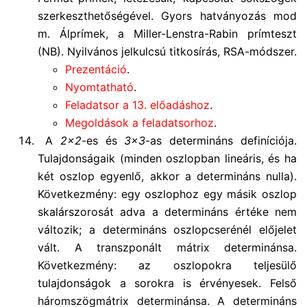
szerkeszthetőségével. Gyors hatványozás mod
m. Álprímek, a Miller-Lenstra-Rabin prímteszt
(NB). Nyilvános jelkulcsú titkosírás, RSA-módszer.
Prezentáció
.
Nyomtatható
.
Feladatsor a 13. előadáshoz
.
Megoldások a feladatsorhoz
.
A
2×2
-es és
3×3
-as determináns definíciója.
Tulajdonságaik (minden oszlopban lineáris, és ha
két oszlop egyenlő, akkor a determináns nulla).
Következmény: egy oszlophoz egy másik oszlop
skalárszorosát adva a determináns értéke nem
változik; a determináns oszlopcserénél előjelet
vált. A transzponált mátrix determinánsa.
Következmény: az oszlopokra teljesülő
tulajdonságok a sorokra is érvényesek. Felső
háromszögmátrix determinánsa. A determináns