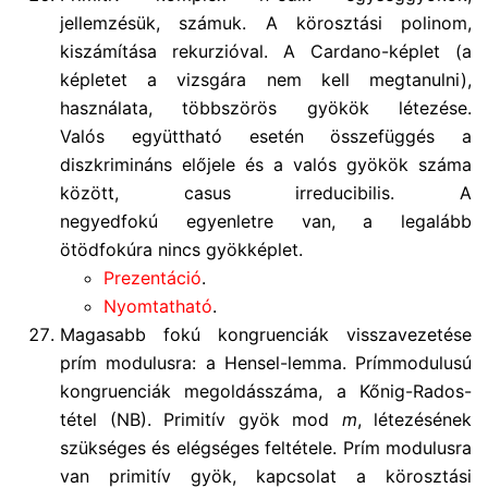
jellemzésük, számuk. A körosztási polinom,
kiszámítása rekurzióval. A Cardano-képlet (a
képletet a vizsgára nem kell megtanulni),
használata, többszörös gyökök létezése.
Valós együttható esetén összefüggés a
diszkrimináns előjele és a valós gyökök száma
között, casus irreducibilis. A
negyedfokú egyenletre van, a legalább
ötödfokúra nincs gyökképlet.
Prezentáció
.
Nyomtatható
.
Magasabb fokú kongruenciák visszavezetése
prím modulusra: a Hensel-lemma. Prímmodulusú
kongruenciák megoldásszáma, a Kőnig-Rados-
tétel (NB). Primitív gyök mod
m
, létezésének
szükséges és elégséges feltétele. Prím modulusra
van primitív gyök, kapcsolat a körosztási