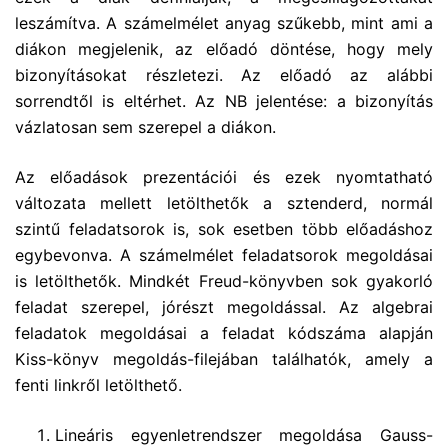
leszámítva. A számelmélet anyag szűkebb, mint ami a
diákon megjelenik, az előadó döntése, hogy mely
bizonyításokat részletezi. Az előadó az alábbi
sorrendtől is eltérhet. Az NB jelentése: a bizonyítás
vázlatosan sem szerepel a diákon.
Az előadások prezentációi és ezek nyomtatható
változata mellett letölthetők a sztenderd, normál
szintű feladatsorok is, sok esetben több előadáshoz
egybevonva. A számelmélet feladatsorok megoldásai
is letölthetők. Mindkét Freud-könyvben sok gyakorló
feladat szerepel, jórészt megoldással. Az algebrai
feladatok megoldásai a feladat kódszáma alapján
Kiss-könyv megoldás-filejában találhatók, amely a
fenti linkről letölthető.
Lineáris egyenletrendszer megoldása Gauss-