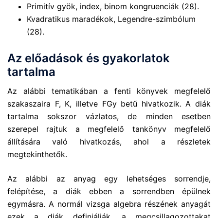
Primitív gyök, index, binom kongruenciák (28).
Kvadratikus maradékok, Legendre-szimbólum
(28).
Az előadások és gyakorlatok
tartalma
Az alábbi tematikában a fenti könyvek megfelelő
szakaszaira F, K, illetve FGy betű hivatkozik. A diák
tartalma sokszor vázlatos, de minden esetben
szerepel rajtuk a megfelelő tankönyv megfelelő
állítására való hivatkozás, ahol a részletek
megtekinthetők.
Az alábbi az anyag egy lehetséges sorrendje,
felépítése, a diák ebben a sorrendben épülnek
egymásra. A normál vizsga algebra részének anyagát
ezek a diák definiálják, a megcsillagozottakat