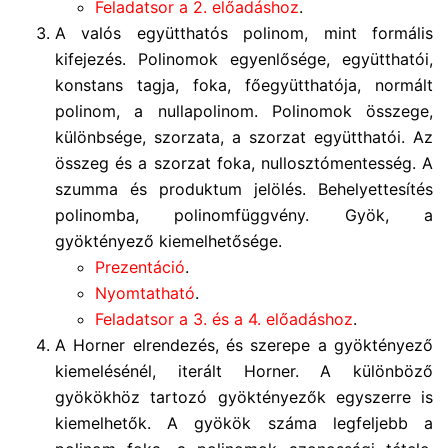
Feladatsor a 2. előadáshoz
.
A valós együtthatós polinom, mint formális
kifejezés. Polinomok egyenlősége, együtthatói,
konstans tagja, foka, főegyütthatója, normált
polinom, a nullapolinom. Polinomok összege,
különbsége, szorzata, a szorzat együtthatói. Az
összeg és a szorzat foka, nullosztómentesség. A
szumma és produktum jelölés. Behelyettesítés
polinomba, polinomfüggvény. Gyök, a
gyöktényező kiemelhetősége.
Prezentáció
.
Nyomtatható
.
Feladatsor a 3. és a 4. előadáshoz
.
A Horner elrendezés, és szerepe a gyöktényező
kiemelésénél, iterált Horner. A különböző
gyökökhöz tartozó gyöktényezők egyszerre is
kiemelhetők. A gyökök száma legfeljebb a