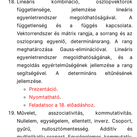
Lineáris kombináció, oszlopvektorok
függetlensége, jellemzése lineáris
egyenletrendszer megoldhatóságával. A
függetlenség és a függés kapcsolata.
Vektorrendszer és mátrix rangja, a sorrang és az
oszloprang egyenlő, determinánsrang. A rang
meghatározása Gauss-eliminációval. Lineáris
egyenletrendszer megoldhatóságának, és a
megoldás egyértelműségének jellemzése a rang
segítségével. A determináns eltűnésének
jellemzése.
Prezentáció
.
Nyomtatható
.
Feladatsor a 18. előadáshoz
.
Művelet, asszociativitás, kommutativitás.
Nullelem, egységelem, ellentett, inverz. Csoport,
gyűrű, nullosztómentesség. Additív és
multiplikatív csoport. Egységelemes, kommutatív,