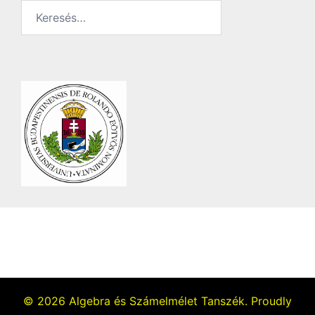
Keresés:
© 2026 Algebra és Számelmélet Tanszék. Proudly