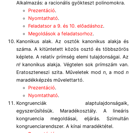
Alkalmazás: a racionális gyökteszt polinomokra.
Prezentáció
.
Nyomtatható
.
Feladatsor a 9. és 10. előadáshoz
.
Megoldások a feladatsorhoz
.
Kanonikus alak. Az osztók kanonikus alakja és
száma. A kitüntetett közös osztó és többszörös
képlete. A relatív prímség elemi tulajdonságai. Az
n!
kanonikus alakja. Végtelen sok prímszám van.
Eratoszteneszi szita. Műveletek mod
n
, a mod
n
maradékképzés művelettartó.
Prezentáció
.
Nyomtatható
.
Kongruenciák alaptulajdonságaik,
egyszerűsítésük. Maradékosztály. A lineáris
kongruencia megoldásai, eljárás. Szimultán
kongruenciarendszer. A kínai maradéktétel.