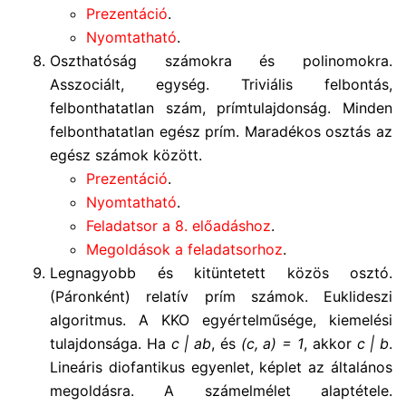
Prezentáció
.
Nyomtatható
.
Oszthatóság számokra és polinomokra.
Asszociált, egység. Triviális felbontás,
felbonthatatlan szám, prímtulajdonság. Minden
felbonthatatlan egész prím. Maradékos osztás az
egész számok között.
Prezentáció
.
Nyomtatható
.
Feladatsor a 8. előadáshoz
.
Megoldások a feladatsorhoz
.
Legnagyobb és kitüntetett közös osztó.
(Páronként) relatív prím számok. Euklideszi
algoritmus. A KKO egyértelműsége, kiemelési
tulajdonsága. Ha
c | ab
, és
(c, a) = 1
, akkor
c | b
.
Lineáris diofantikus egyenlet, képlet az általános
megoldásra. A számelmélet alaptétele.