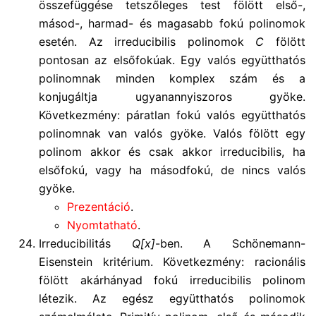
összefüggése tetszőleges test fölött első-,
másod-, harmad- és magasabb fokú polinomok
esetén. Az irreducibilis polinomok
C
fölött
pontosan az elsőfokúak. Egy valós együtthatós
polinomnak minden komplex szám és a
konjugáltja ugyanannyiszoros gyöke.
Következmény: páratlan fokú valós együtthatós
polinomnak van valós gyöke. Valós fölött egy
polinom akkor és csak akkor irreducibilis, ha
elsőfokú, vagy ha másodfokú, de nincs valós
gyöke.
Prezentáció
.
Nyomtatható
.
Irreducibilitás
Q[x]
-ben. A Schönemann-
Eisenstein kritérium. Következmény: racionális
fölött akárhányad fokú irreducibilis polinom
létezik. Az egész együtthatós polinomok