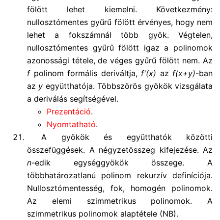
fölött lehet kiemelni. Következmény:
nullosztómentes gyűrű fölött érvényes, hogy nem
lehet a fokszámnál több gyök. Végtelen,
nullosztómentes gyűrű fölött igaz a polinomok
azonossági tétele, de véges gyűrű fölött nem. Az
f
polinom formális deriváltja,
f'(x)
az
f(x+y)
-ban
az
y
együtthatója. Többszörös gyökök vizsgálata
a deriválás segítségével.
Prezentáció
.
Nyomtatható
.
A gyökök és együtthatók közötti
összefüggések. A négyzetösszeg kifejezése. Az
n
-edik egységgyökök összege. A
többhatározatlanú polinom rekurzív definíciója.
Nullosztómentesség, fok, homogén polinomok.
Az elemi szimmetrikus polinomok. A
szimmetrikus polinomok alaptétele (NB).