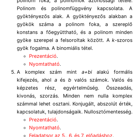
polinom foka, a polinomok azonossági tétele.
Polinom és polinomfüggvény kapcsolata. A
gyöktényezős alak. A gyöktényezős alakban a
gyökök száma a polinom foka, a szereplő
konstans a főegyüttható, és a polinom minden
gyöke szerepel a felsoroltak között. A
k
-szoros
gyök fogalma. A binomiális tétel.
Prezentáció
.
Nyomtatható
.
A komplex szám mint
a+bi
alakú formális
kifejezés, ahol
a
és
b
valós számok. Valós és
képzetes rész, egyértelműség. Összeadás,
kivonás, szorzás. Minden nem nulla komplex
számmal lehet osztani. Konjugált, abszolút érték,
kapcsolatuk, tulajdonságaik. Nullosztómentesség.
Prezentáció
.
Nyomtatható
.
Feladatsor az 5., 6. és 7. előadáshoz
.