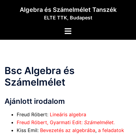
Skip
Algebra és Számelmélet Tanszék
to
ELTE TTK, Budapest
content
Toggle
menu
Bsc Algebra és
Számelmélet
Ajánlott irodalom
Freud Róbert:
Lineáris algebra
Freud Róbert, Gyarmati Edit:
Számelmélet.
Kiss Emil:
Bevezetés az algebrába
,
a feladatok