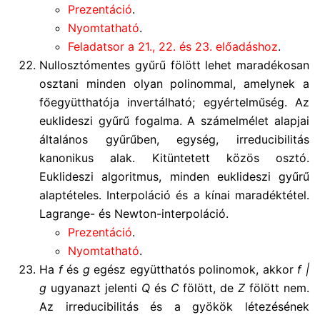
Prezentáció
.
Nyomtatható
.
Feladatsor a 21., 22. és 23. előadáshoz
.
Nullosztómentes gyűrű fölött lehet maradékosan
osztani minden olyan polinommal, amelynek a
főegyütthatója invertálható; egyértelműség. Az
euklideszi gyűrű fogalma. A számelmélet alapjai
általános gyűrűben, egység, irreducibilitás
kanonikus alak. Kitüntetett közös osztó.
Euklideszi algoritmus, minden euklideszi gyűrű
alaptételes. Interpoláció és a kínai maradéktétel.
Lagrange- és Newton-interpoláció.
Prezentáció
.
Nyomtatható
.
Ha
f
és
g
egész együtthatós polinomok, akkor
f |
g
ugyanazt jelenti
Q
és
C
fölött, de
Z
fölött nem.
Az irreducibilitás és a gyökök létezésének