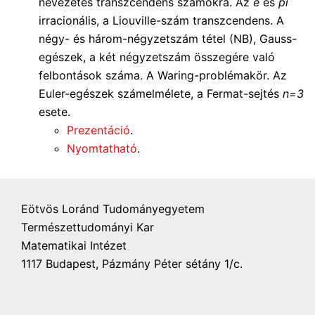
nevezetes transzcendens számokra. Az
e
és
pi
irracionális, a Liouville-szám transzcendens. A
négy- és három-négyzetszám tétel (NB), Gauss-
egészek, a két négyzetszám összegére való
felbontások száma. A Waring-problémakör. Az
Euler-egészek számelmélete, a Fermat-sejtés
n=3
esete.
Prezentáció
.
Nyomtatható
.
Eötvös Loránd Tudományegyetem
Természettudományi Kar
Matematikai Intézet
1117 Budapest, Pázmány Péter sétány 1/c.